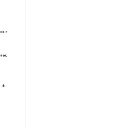
pour
tées
s de