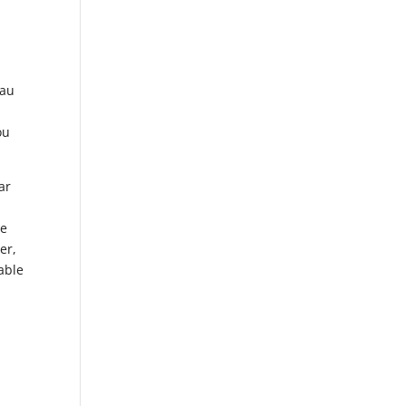
 au
ou
ar
ce
er,
able