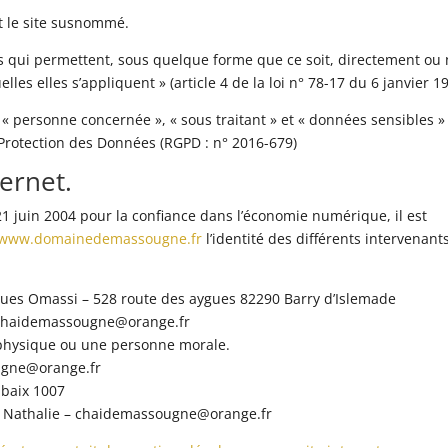
t le site susnommé.
s qui permettent, sous quelque forme que ce soit, directement ou 
les elles s’appliquent » (article 4 de la loi n° 78-17 du 6 janvier 19
« personne concernée », « sous traitant » et « données sensibles »
 Protection des Données (RGPD : n° 2016-679)
ternet.
u 21 juin 2004 pour la confiance dans l’économie numérique, il est
//www.domainedemassougne.fr
l’identité des différents intervenant
cques Omassi – 528 route des aygues 82290 Barry d’Islemade
 chaidemassougne@orange.fr
 physique ou une personne morale.
ugne@orange.fr
ubaix 1007
 Nathalie – chaidemassougne@orange.fr