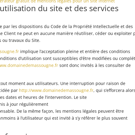
érateur gratuit de mentions légales pour un site internet
tilisation du site et des services
e par les dispositions du Code de la Propriété Intellectuelle et des
e Client ne peut en aucune manière réutiliser, céder ou exploiter 
 ou travaux du Site.
sougne.fr
implique l’acceptation pleine et entière des conditions
conditions d’utilisation sont susceptibles d’être modifiées ou complé
/www.domainedemassougne.fr
sont donc invités à les consulter de
 tout moment aux utilisateurs. Une interruption pour raison de
cidée par
http://www.domainedemassougne.fr
, qui s’efforcera alor
 dates et heures de l’intervention. Le site
mis à jour régulièrement
nsable. De la même façon, les mentions légales peuvent être
oins à l’utilisateur qui est invité à s’y référer le plus souvent