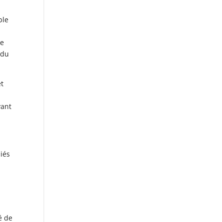
ble
re
 du
et
yant
liés
é de