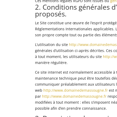
Ces mentions légales RGPD sont issues du
gén
2. Conditions générales d’u
proposés.
Le Site constitue une œuvre de l’esprit protégé
Réglementations Internationales applicables. L
son propre compte tout ou partie des éléments
L’utilisation du site
http://www.domainedemas
générales d’utilisation ci-après décrites. Ces 
à tout moment, les utilisateurs du site
http:/
manière régulière.
Ce site internet est normalement accessible à
maintenance technique peut être toutefois dé
communiquer préalablement aux utilisateurs les
web
http://www.domainedemassougne.fr
est 
par
http://www.domainedemassougne.fr
respo
modifiées à tout moment : elles s’imposent néanm
possible afin d’en prendre connaissance.