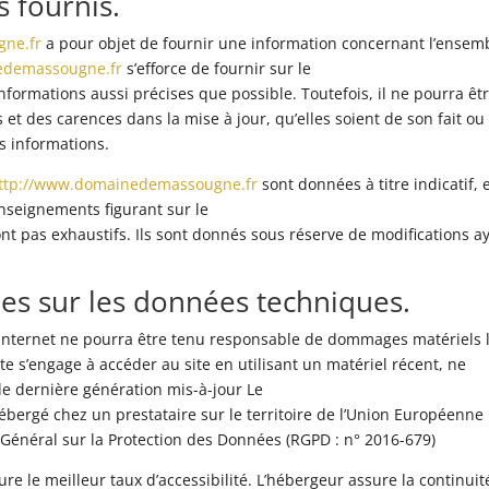
s fournis.
ne.fr
a pour objet de fournir une information concernant l’ensem
edemassougne.fr
s’efforce de fournir sur le
nformations aussi précises que possible. Toutefois, il ne pourra êt
et des carences dans la mise à jour, qu’elles soient de son fait ou
es informations.
ttp://www.domainedemassougne.fr
sont données à titre indicatif, 
renseignements figurant sur le
nt pas exhaustifs. Ils sont donnés sous réserve de modifications a
lles sur les données techniques.
ite Internet ne pourra être tenu responsable de dommages matériels 
u site s’engage à accéder au site en utilisant un matériel récent, ne
de dernière génération mis-à-jour Le
ébergé chez un prestataire sur le territoire de l’Union Européenne
énéral sur la Protection des Données (RGPD : n° 2016-679)
ure le meilleur taux d’accessibilité. L’hébergeur assure la continuit