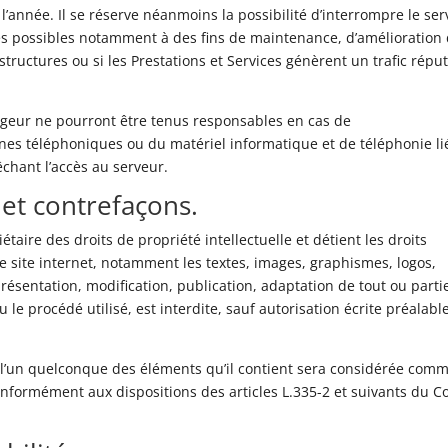
 l’année. Il se réserve néanmoins la possibilité d’interrompre le ser
es possibles notamment à des fins de maintenance, d’amélioration
structures ou si les Prestations et Services génèrent un trafic répu
rgeur ne pourront être tenus responsables en cas de
nes téléphoniques ou du matériel informatique et de téléphonie li
hant l’accès au serveur.
e et contrefaçons.
étaire des droits de propriété intellectuelle et détient les droits
le site internet, notamment les textes, images, graphismes, logos,
résentation, modification, publication, adaptation de tout ou parti
 le procédé utilisé, est interdite, sauf autorisation écrite préalabl
e l’un quelconque des éléments qu’il contient sera considérée com
onformément aux dispositions des articles L.335-2 et suivants du C