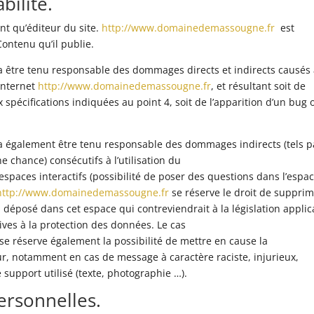
bilité.
nt qu’éditeur du site.
http://www.domainedemassougne.fr
est
Contenu qu’il publie.
 être tenu responsable des dommages directs et indirects causés
 internet
http://www.domainedemassougne.fr
, et résultant soit de
x spécifications indiquées au point 4, soit de l’apparition d’un bug 
 également être tenu responsable des dommages indirects (tels p
chance) consécutifs à l’utilisation du
 espaces interactifs (possibilité de poser des questions dans l’espa
http://www.domainedemassougne.fr
se réserve le droit de supprim
déposé dans cet espace qui contreviendrait à la législation applic
tives à la protection des données. Le cas
se réserve également la possibilité de mettre en cause la
teur, notamment en cas de message à caractère raciste, injurieux,
 support utilisé (texte, photographie …).
ersonnelles.