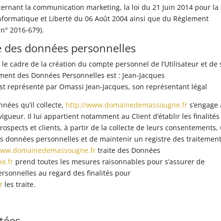
cernant la communication marketing, la loi du 21 Juin 2014 pour la
nformatique et Liberté du 06 Août 2004 ainsi que du Règlement
 n° 2016-679).
te des données personnelles
le cadre de la création du compte personnel de l’Utilisateur et de 
tement des Données Personnelles est : Jean-Jacques
st représenté par Omassi Jean-Jacques, son représentant légal
nées qu’il collecte,
http://www.domainedemassougne.fr
s’engage 
igueur. Il lui appartient notamment au Client d’établir les finalités
ospects et clients, à partir de la collecte de leurs consentements,
rs données personnelles et de maintenir un registre des traitemen
/www.domainedemassougne.fr
traite des Données
e.fr
prend toutes les mesures raisonnables pour s’assurer de
ersonnelles au regard des finalités pour
r
les traite.
ctées