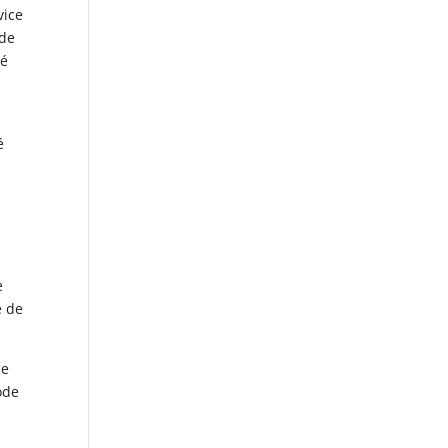
vice
 de
té
é
e
e de
me
ode