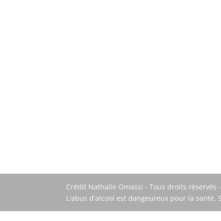
Crédit Nathalie Omassi - Tous droits réservés 
L'abus d'alcool est dangeureux pour la santé